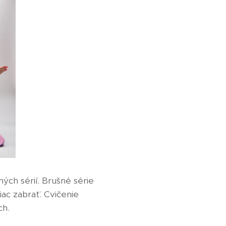
ých sérií. Brušné série
ac zabrať. Cvičenie
ch.