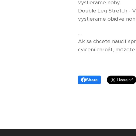
vystierame nohy.
Double Leg Stretch - V
vystierame obidve noh
...
Ak sa chcete nauciť spr
cvičení chrbát, môžete 
Share