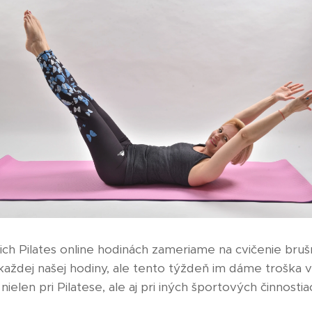
ch Pilates online hodinách zameriame na cvičenie brušn
aždej našej hodiny, ale tento týždeň im dáme troška vi
 nielen pri Pilatese, ale aj pri iných športových činnostia