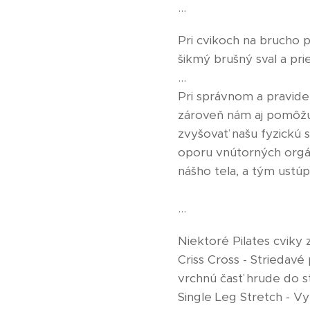
...
Pri cvikoch na brucho p
šikmý brušný sval a pri
...
Pri správnom a pravide
zároveň nám aj pomôžu p
zvyšovať našu fyzickú s
oporu vnútorných orgáno
nášho tela, a tým ustúpi
...
Niektoré Pilates cviky z
Criss Cross - Striedavé
vrchnú časť hrude do 
Single Leg Stretch - Vy