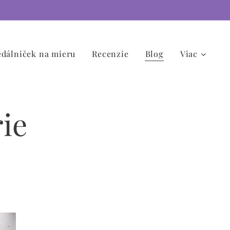
edálniček na mieru
Recenzie
Blog
Viac
rie