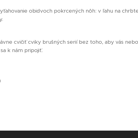
yťahovanie obidvoch pokrcených nôh: v ľahu na chrbte
y.
ávne cvičiť cviky brušných serií bez toho, aby vás neb
sa k nám pripojiť.