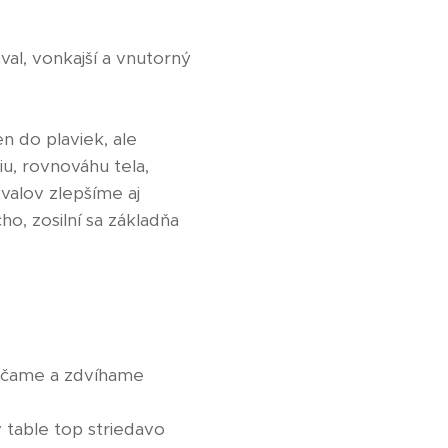
val, vonkajší a vnutorný
n do plaviek, ale
iu, rovnováhu tela,
svalov zlepšíme aj
o, zosilní sa základňa
otáčame a zdvíhame
 table top striedavo