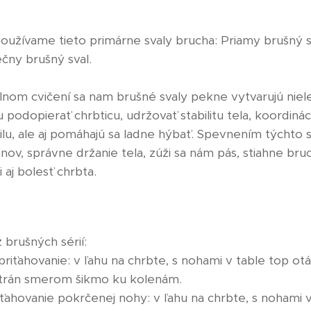
oužívame tieto primárne svaly brucha: Priamy brušný s
ečny brušný sval.
lnom cvičení sa nam brušné svaly pekne vytvarujú niele
odopierať chrbticu, udržovať stabilitu tela, koordinác
ilu, ale aj pomáhajú sa ladne hýbať. Spevnením týchto 
v, správne držanie tela, zúži sa nám pás, stiahne bruch
 aj bolesť chrbta.
 brušných sérií:
 priťahovanie: v ľahu na chrbte, s nohami v table top 
strán smerom šikmo ku kolenám.
ťahovanie pokrčenej nohy: v ľahu na chrbte, s nohami v